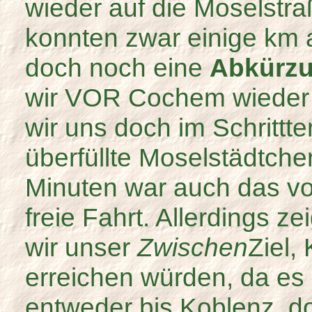
wieder auf die Moselstra
konnten zwar einige km 
doch noch eine
Abkürz
wir VOR Cochem wieder 
wir uns doch im Schrittt
überfüllte Moselstädtche
Minuten war auch das vor
freie Fahrt. Allerdings ze
wir unser
Zwischen
Ziel,
erreichen würden, da es 
entweder bis Koblenz, do